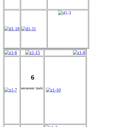
6
мальчик/ male