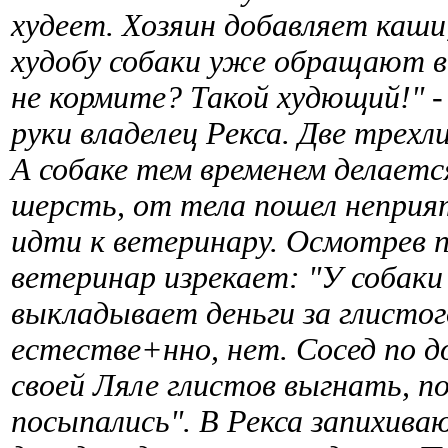
худеет. Хозяин добавляет каши
худобу собаки уже обращают в
не кормите? Такой худющий!" -
руки владелец Рекса. Две трех
А собаке тем временем делаетс
шерсть, от тела пошел неприя
идти к ветеринару. Осмотрев п
ветеринар изрекает: "У собаки 
выкладывает деньги за глисто
естестве+нно, нет. Сосед по 
своей Ляле глистов выгнать, по
посыпались". В Рекса запихива