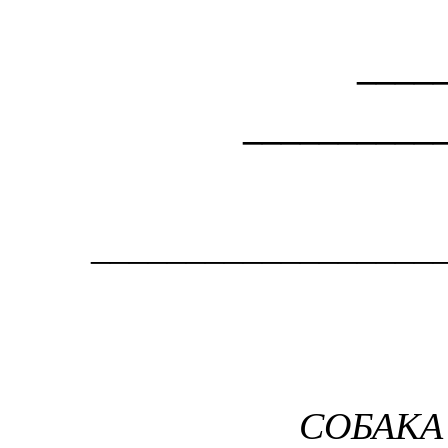
____
__________
__________________
СОБАКА 