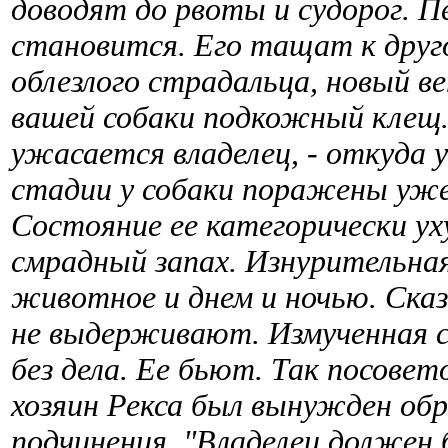
доводят до рвоты и судорог. П
становится. Его тащат к друг
облезлого страдальца, новый в
вашей собаки подкожный клещ. 
ужасается владелец, - откуда 
стадии у собаки поражены уже 
Состояние ее категорически у
смрадный запах. Изнурительная
животное и днем и ночью. Ска
не выдерживают. Измученная с
без дела. Ее бьют. Так посовет
хозяин Рекса был вынужден обр
подчинения. "Владелец должен 