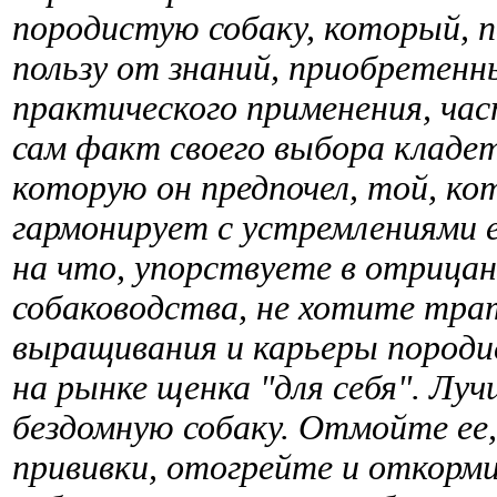
породистую собаку, который, п
пользу от знаний, приобретенны
практического применения, час
сам факт своего выбора кладе
которую он предпочел, той, ко
гармонирует с устремлениями е
на что, упорствуете в отрица
собаководства, не хотите трат
выращивания и карьеры породис
на рынке щенка "для себя". Л
бездомную собаку. Отмойте ее,
прививки, отогрейте и откорм