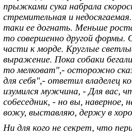
прыжками сука набрала скорост
стремительная и недосягаемая.
таки ее догнать. Меньше ростам
то совершенно другой формы. 
части к морде. Круглые светлые
выражение. Пока собаки бегали
то мелковат",- осторожно сказа
для себя",- ответил владелец ко
изумился мужчина, - Для вас, чт
co6eceдник, - но вы, наверное, н
вожу, выставляю, держу в хор
Ни для кого не секрет, что пе